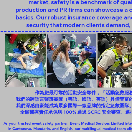
market, safety is a benchmark of quali
production and PR firms can showcase a
basics. Our robust insurance coverage an
security that modern clients demand, 
作為您最可靠的活動安全夥伴，「活動急救服
我們的跨語言醫護團隊（粵語、國語、英語）具備豐富
我們深感自豪能成為眾多國際一線品牌的指定急救團隊
全額醫療責任承保與 100% 通過 SCRC 安全審
As your trusted event safety partner, Event Medical Services Limited inte
in Cantonese, Mandarin, and English, our multilingual medical team e