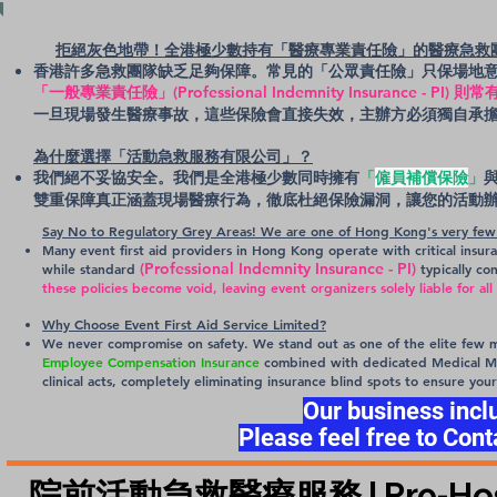
拒絕灰色地帶！全港極少數持有「醫療專業責任險」的
醫療急救
香港許多急救團隊缺乏足夠保障。常見的「公眾責任險」只保場地
「一般專業責任險」
(Professional Indemnity Insurance - PI)
則常
一旦現場發生醫療事故，這些保險會直接失效，主辦方必須獨自承
​為什麼選擇「活動急救服務有限公司」？
我們絕不妥協安全。我們是全港極少數同時擁有
「
僱員補償保險
」
雙重保障真正涵蓋現場醫療行為，徹底杜絕保險漏洞，讓您的活動
Say No to Regulatory Grey Areas! We are one of Hong Kong's very few m
Many event first aid providers in Hong Kong operate with critical insura
(Professional Indemnity Insurance - PI)
while standard
typically co
these policies become void, leaving event organizers solely liable for all
Why Choose Event First Aid Service Limited?
We never compromise on safety. We stand out as one of the elite few me
Employee Compensation Insurance
combined with dedicated Medical Malp
clinical acts, completely eliminating insurance blind spots to ensure your
Our business inc
Please feel free to Cont
院前活動急救醫療服務 | Pre-Hospita