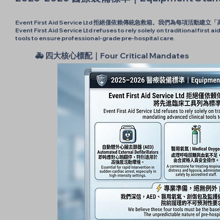
Event First Aid Service Ltd 拒絕僅依賴傳統急救箱。我們為
Event First Aid Service Ltd refuses to rely solely on traditional first 
tools to ensure professional-grade pre-hospital care.
🚑 四大核心標配｜Four Critical Mandates