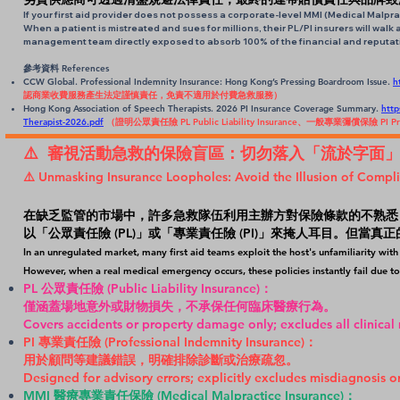
If your first aid provider does not possess a corporate-level MMI (Medical Malpra
When a patient is mistreated and sues for millions, their PL/PI insurers will walk
management team directly exposed to absorb 100% of the financial and reputati
參考資料 References
CCW Global. Professional Indemnity Insurance: Hong Kong’s Pressing Boardroom Issue.
h
認商業收費服務產生法定謹慎責任，免責不適用於付費急救服務）
Hong Kong Association of Speech Therapists. 2026 PI Insurance Coverage Summary.
http
Therapist-2026.pdf
（證明公眾責任險 PL Public Liability Insurance、一般專業彌償保險 PI
⚠️ 審視活動急救的保險盲區：切勿落入「流於字面
⚠️ Unmasking Insurance Loopholes: Avoid the Illusion of Complia
在缺乏監管的市場中，許多急救隊伍利用主辦方對保險條款的不熟悉
以「公眾責任險 (PL)」或「專業責任險 (PI)」來掩人耳目。但
In an unregulated market, many first aid teams exploit the host's unfamiliarity with
However, when a real medical emergency occurs, these policies instantly fail due to
PL 公眾責任險 (Public Liability Insurance)：
僅涵蓋場地意外或財物損失，不承保任何臨床醫療行為。
Covers accidents or property damage only; excludes all clinical 
PI 專業責任險 (Professional Indemnity Insurance)：
用於顧問等建議錯誤，明確排除診斷或治療疏忽。
Designed for advisory errors; explicitly excludes misdiagnosis o
MMI 醫療專業責任保險 (Medical Malpractice Insurance)：