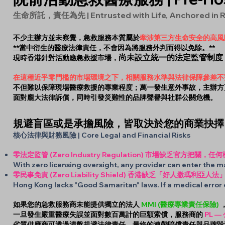
生命所託，責任為先 | Entrusted with Life, Anchored in Re
不少主辦方並未察覺，急救服務本質屬於
牽涉
第三方生命安全的高風
**當中衍生的醫療法律責任，不會因為將服務外判而得以免除。**
尚未設立統一的法定監管制度
現時香港針對活動應急救援市場，
在這種近乎零門檻的市場環境之下，相關服務水準與法律保障參差不
不但難以保障現場醫療救援的專業程度；萬一發生意外事故，主辦方更有可
面對龐大法律訴償，同時引發災難性的品牌聲譽與社群公關危機。
規避盲區或是承擔風險，皆取決於您的商業抉擇
核心法律與財務風險 | Core Legal and Financial Risks
零法定監管 (Zero Industry Regulation) 市場缺乏官
With zero licensing oversight, any provider can enter the mar
零民事免責 (Zero Liability Shield) 香港缺乏「好人撒瑪利亞人法
Hong Kong lacks "Good Samaritan" laws. If a medical error o
如果您的急救服務商未能提供獨立的法人
MMI (醫療專業責任保險)
一旦發生嚴重醫療失誤並面對數百萬計的巨額索償，服務商的
PL 
劣質供應商可透過清盤規避法律責任，最終的連帶賠償責任與品牌毀