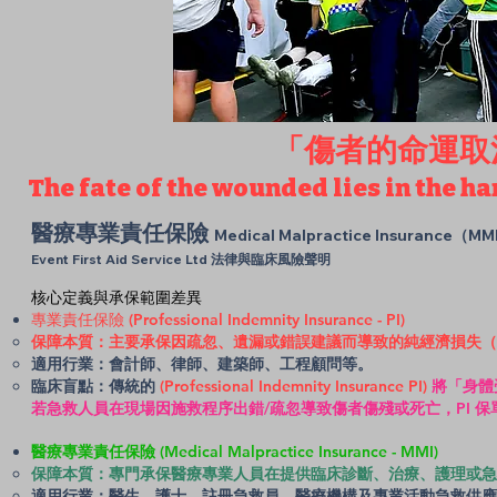
「傷者的命運取
The fate of the wounded lies in the ha
醫療專業責任保險
Medical Malpractice Insurance（M
Event First Aid Service Ltd 法律與臨床風險聲明
核心定義與承保範圍差異
專業責任保險 (Professional Indemnity Insurance - PI)
保障本質：主要承保因疏忽、遺漏或錯誤建議而導致的純經濟損失（Pure Fi
適用行業：會計師、律師、建築師、工程顧問等。
臨床盲點：傳統的
(Professional Indemnity Insurance PI)
將「身體受
若急救人員在現場因施救程序出錯/疏忽導致傷者傷殘或死亡，PI 
醫療專業責任保險 (Medical Malpractice Insurance - MMI)
保障本質：專門承保醫療專業人員在提供臨床診斷、治療、護理或急救程序
適用行業：醫生、護士、註冊急救員、醫療機構及專業活動急救供應