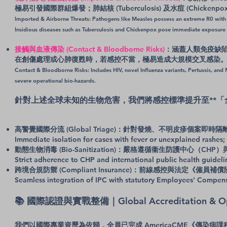
極易引發國際群組爆發；肺結核 (Tuberculosis) 及水痘 (Ch
Imported & Airborne Threats: Pathogens like Measles possess an extreme R0 with a
Insidious diseases such as Tuberculosis and Chickenpox pose immediate exposure ri
接觸與血液傳染 (Contact & Bloodborne Risks)
：涵蓋人類免疫缺陷
在創傷處理或心肺復甦時，若感控不當，極易造成大規模交叉感染
Contact & Bloodborne Risks: Includes HIV, novel Influenza variants, Pertussis, an
severe operational bio-hazards.
針對上述全球未知的生物危害，我們將感控標準提升至**「
高警覺國際分流 (Global Triage)：針對發燒、不明皮疹個案即時
Immediate isolation for cases with fever or unexplained rashe
動態生物消毒 (Bio-Sanitization)：嚴格遵循衞生防護中
Strict adherence to CHP and international public health guideline
跨境合規防禦 (Compliant Insurance)：前線感控與法
Seamless integration of IPC with statutory Employees' Compensat
📚 國際認證與實戰整備｜Global Accreditation & Oper
我們以國際專業資歷為依歸，全員已完成 AmericaCME《傳染病課程》