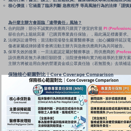
核心價值：它涵蓋了臨床判斷 急救程序 等高風險行為的法律「謹慎責任（D
為什麼主辦方會面臨「連帶責任」風險？
合約陷阱：部分不誠實的供應商只購買了便宜的常規
PI (Professi
卻在合約上籠統寫著「已購買專業責任保險」，藉此滿足標書要求。
法律訴訟連帶性：當活動現場發生嚴重醫療事故（如心臟驟停延誤
傷者家屬或律師通常會將活動主辦方與急救供應商列為共同被告。
保單失效的後果：一旦法庭認定屬於醫療事故，而供應商的
(Profess
該供應商若無力承擔巨額賠償，法院便會轉向實力較雄厚的主辦方索
主辦方將被迫用自身的營運資金或公眾責任險（若無豁免）去填補這
保險核心範圍對比｜Core Coverage Comparison