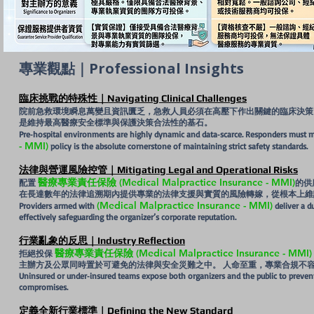
專業觀點｜Professional Insights
臨床挑戰的特殊性｜Navigating Clinical Challenges
院前急救環境瞬息萬變且資訊匱乏，急救人員必須在高壓下作出關鍵的臨床決策
是維持最高醫療安全標準與保護決策合法性的基石。
Pre‑hospital environments are highly dynamic and data‑scarce. Responders must mak
- MMI)
policy is the absolute cornerstone of maintaining strict safety standards.
法律與營運風險控管｜Mitigating Legal and Operational Risks
醫療專業責任保險 (Medical Malpractice Insurance - MMI)
配置
的供
在長達數年的法律追溯期內提供專業的法律支援與實質的風險轉嫁，從根本上維
(Medical Malpractice Insurance - MMI)
Providers armed with
deliver a d
effectively safeguarding the organizer’s corporate reputation.
行業亂象的反思｜Industry Reflection
醫療專業責任保險 (Medical Malpractice Insurance - MMI)
拒絕投保
主辦方及公眾同時置於可避免的法律與安全災難之中。 人命至重，專業合規不
Uninsured or under‑insured teams expose both organizers and the public to preventa
compromises.
定義全新行業標準｜Defining the New Standard