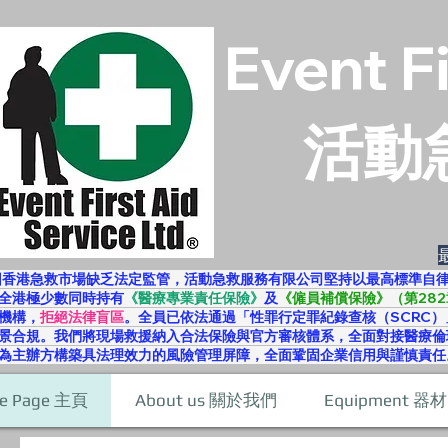
Event F
活動
因香港急救市場缺乏法定監管，活動急救服務有限公司堅持以最高標準自
全港極少數同時持有
《醫療專業責任保險》
及
《僱員補償保險》（第282
機構，
拒絕法律盲區
。全員已依法通過「性罪行定罪紀錄查核（SCRC）
景合規。我們將現場救援納入合法保險與官方審核體系，全面對接醫療倫
為主辦方構築具法理效力的風險管理屏障，全面鞏固企業信用與謹慎責任
e Page 主頁
About us 關於我們
Equipment 器材