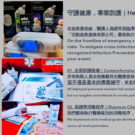
守護健康，專業防護｜Health P
在急救最前線，醫護人員經常面臨潛
「活動急救服務有限公司」嚴格執行
On the frontline of emergency c
risks. To mitigate cross-infectio
recognized Infection Prevention 
your event:
01. 全面防護裝備｜Comprehensive 
所有執勤人員全程佩戴符合醫療規格
這不僅是基本的專業操守
，更是
All deployed personnel maintain full compli
but our tangible commitment to on-site publ
02. 高標準消毒程序｜Rigorous Clinica
我們嚴格執行醫療級別的消毒程序，
We implement strict medical-grade disinfect
across all event perimeters.