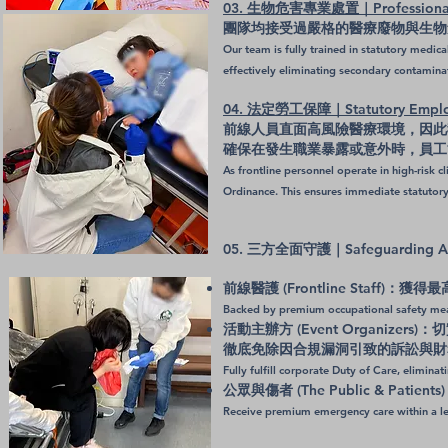
03. 生物危害專業處置｜Professional 
團隊均接受過嚴格的醫療廢物與生物
Our team is fully trained in statutory medi
effectively eliminating secondary contaminat
04. 法定勞工保障｜Statutory Employ
前線人員直面高風險醫療環境，因此
確保在發生職業暴露或意外時，員工
As frontline personnel operate in high-risk
Ordinance. This ensures immediate statutory
05. 三方全面守護｜Safeguarding All 
前線醫護 (Frontline Staf
Backed by premium occupational safety meas
活動主辦方 (Event Organizers)
徹底免除因合規漏洞引致的訴訟與財
Fully fulfill corporate Duty of Care, elimina
公眾與傷者 (The Public & 
Receive premium emergency care within a leg