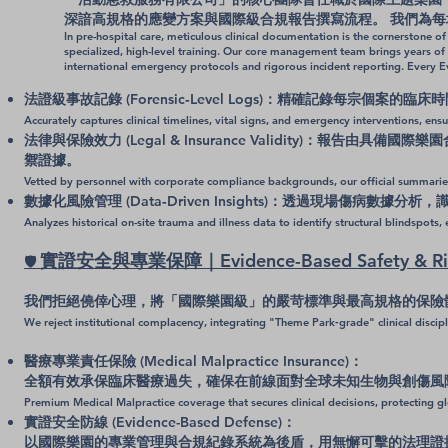
深諳高規格的應變方案與國際級合規報告撰寫流程。 我們為
In pre-hospital care, meticulous clinical documentation is the cornerstone of
specialized, high-level training. Our core management team brings years of
international emergency protocols and rigorous incident reporting. Every E
法證級事故記錄 (Forensic‑Level Logs)：精確記錄每宗
Accurately captures clinical timelines, vital signs, and emergency interventions, ens
法律與保險效力 (Legal & Insurance Validity)：
禦證據。
Vetted by personnel with corporate compliance backgrounds, our official summaries 
數據化風險管理 (Data‑Driven Insights)：透過現場傷
Analyzes historical on-site trauma and illness data to identify structural blindspots
實證安全與專業保障｜Evidence-Based Safety & Risk
🛡️
我們拒絕僥倖心理，將「國際樂園級」的嚴苛標準與最高規格的保險
We reject institutional complacency, integrating "Theme Park‑grade" clinical discipli
醫療專業責任保險 (Medical Malpractice Insurance)：
全額有效承保臨床醫療過失，確保在前線面對全球未知生物與創傷風
Premium Medical Malpractice coverage that secures clinical decisions, protecting gl
實證安全防線 (Evidence-Based Defense)：
以國際樂園的專業管理與合規紀錄系統為後盾，用無懈可擊的法理證據取代