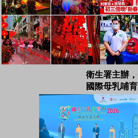
衛生署主辦，
國際母乳哺育周