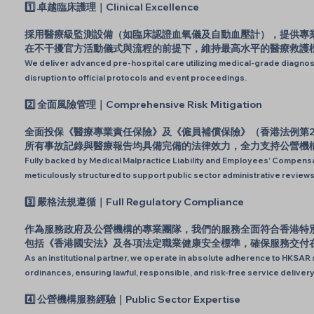
1️⃣ 卓越臨床護理｜Clinical Excellence
採用醫療級監測設備（如臨床認證血氧儀及自動血壓計），提供專
在不干擾官方活動儀式與流程的前提下，維持最高水平的醫療救護
We deliver advanced pre-hospital care utilizing medical-grade diagnos
disruption to official protocols and event proceedings.
2️⃣ 全面風險管理｜Comprehensive Risk Mitigation
全面投保《醫療專業責任保險》及《僱員補償保險》（香港法例第2
所有事故記錄與醫療報告均具備完備的法律效力，全力支持公營機
Fully backed by Medical Malpractice Liability and Employees’ Compensatio
meticulously structured to support public sector administrative reviews
3️⃣ 嚴格法規遵循｜Full Regulatory Compliance
作為服務政府及公營機構的專業團隊，我們的服務全面符合香港特
包括《香港國安法》及各項法定職業健康安全標準，確保服務交付
As an institutional partner, we operate in absolute adherence to HKSAR 
ordinances, ensuring lawful, responsible, and risk-free service delivery
4️⃣ 公營機構服務經驗｜Public Sector Expertise