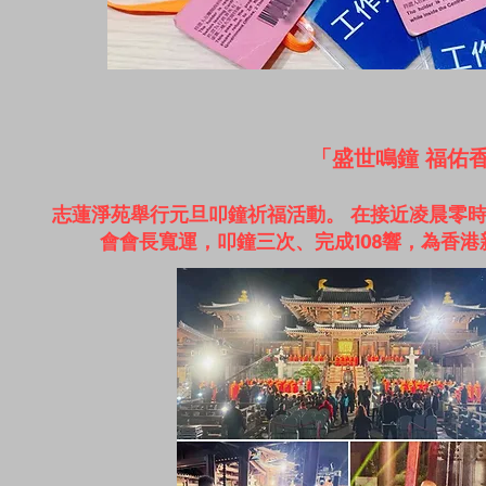
「盛世鳴鐘 福佑香
志蓮淨苑舉行元旦叩鐘祈福活動。 在接近凌晨零
會會長寬運，叩鐘三次、完成108響，為香