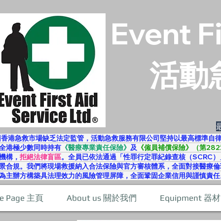
Event F
活動
因香港急救市場缺乏法定監管，活動急救服務有限公司堅持以最高標準自
全港極少數同時持有
《醫療專業責任保險》
及
《僱員補償保險》（第282
機構，
拒絕法律盲區
。全員已依法通過「性罪行定罪紀錄查核（SCRC）
景合規。我們將現場救援納入合法保險與官方審核體系，全面對接醫療倫
為主辦方構築具法理效力的風險管理屏障，全面鞏固企業信用與謹慎責任
e Page 主頁
About us 關於我們
Equipment 器材