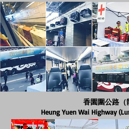
香園圍公路（
Heung Yuen Wai Highway (Lu